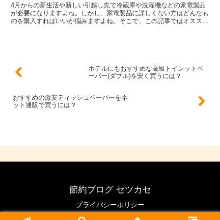
4月からの新生活や新しい引越し先で冷蔵庫や洗濯機などの家電製品
が必要になりますよね。しかし、家電製品に詳しくない方はどんなも
のを購入すればいいか悩みますよね。そこで、この記事ではオススメ
の冷蔵庫や洗濯機・掃除機・電子レンジ、家電製品の選び方を分かり
やすく紹介しています。
ホテルにもおすすめな高級トイレットペ
ーパー(ダブル)を安く買うには？
おすすめの激安ティッシュペーパーをネ
ット通販で買うには？
節約ブログ セツカセ
プライバシーポリシー