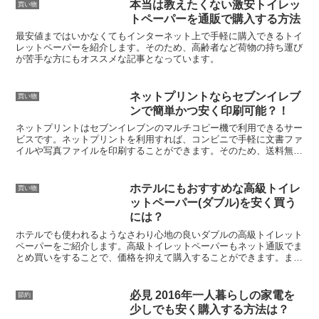
本当は教えたくない激安トイレッ
買い物
トペーパーを通販で購入する方法
最安値まではいかなくてもインターネット上で手軽に購入できるトイ
レットペーパーを紹介します。そのため、高齢者など荷物の持ち運び
が苦手な方にもオススメな記事となっています。
ネットプリントならセブンイレブ
買い物
ンで簡単かつ安く印刷可能？！
ネットプリントはセブンイレブンのマルチコピー機で利用できるサー
ビスです。ネットプリントを利用すれば、コンビニで手軽に文書ファ
イルや写真ファイルを印刷することができます。そのため、送料無料
というか送料がかかりません。その代わり自分でセブンイレブンに行
かなければいけません。しかし、写真や年賀状を数枚印刷する程度な
らセブンイレブンのネットプリントで印刷するのもありでしょう。こ
ホテルにもおすすめな高級トイレ
買い物
の記事ではネットプリントの使い方を詳しく説明していきます。
ットペーパー(ダブル)を安く買う
には？
ホテルでも使われるようなさわり心地の良いダブルの高級トイレット
ペーパーをご紹介します。高級トイレットペーパーもネット通販でま
とめ買いをすることで、価格を抑えて購入することができます。ま
た、1mあたりの価格を記載しているので、それぞれのトイレ...
必見 2016年一人暮らしの家電を
節約
少しでも安く購入する方法は？