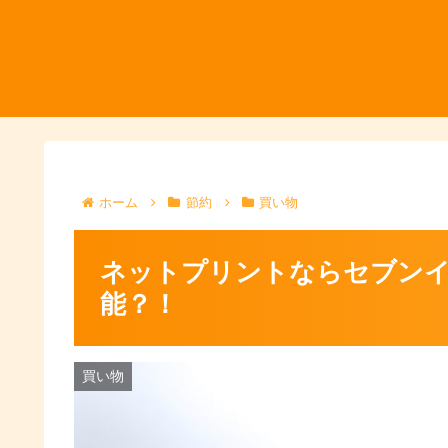
ホーム
節約
買い物
ネットプリントならセブンイ
能？！
買い物