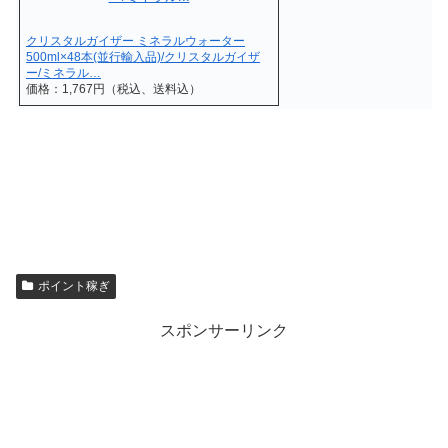
クリスタルガイザー ミネラルウォーター
500ml×48本(並行輸入品)/クリスタルガイザ
ー/ミネラル…
価格：1,767円（税込、送料込）
ポイント稼ぎ
スポンサーリンク