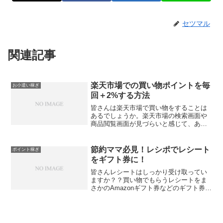
セツマル
関連記事
楽天市場での買い物ポイントを毎
お小遣い稼ぎ
回＋2%する方法
皆さんは楽天市場で買い物をすることは
あるでしょうか。楽天市場の検索画面や
商品閲覧画面が見づらいと感じて、あま
り使用しないと言う方もいるでしょう。
しかし、楽天市場を上手く利用すれば、
毎回3％のポイントキャッシュバックを受
節約ママ必見！レシポでレシート
ポイント稼ぎ
け取ることができること...
をギフト券に！
皆さんレシートはしっかり受け取ってい
ますか？？買い物でもらうレシートをま
さかのAmazonギフト券などのギフト券に
交換することができます。このレシート
をAmazonギフト券などに交換するための
方法を紹介していきます。