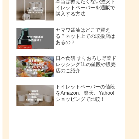
本当は教えたくない激安ト
イレットペーパーを通販で
購入する方法
ヤマワ醤油はどこで買え
る？ネット上での取扱店は
あるの？
日本食研 すりおろし野菜ド
レッシング1Lの値段や販売
店のご紹介
トイレットペーパーの値段
をAmazon、楽天、Yahoo!
ショッピングで比較！